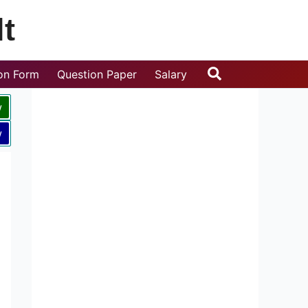
t
Search
ion Form
Question Paper
Salary
w
w