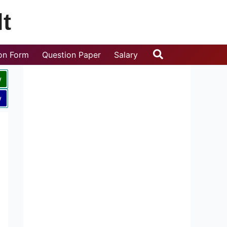
t
Search
ion Form
Question Paper
Salary
w
w