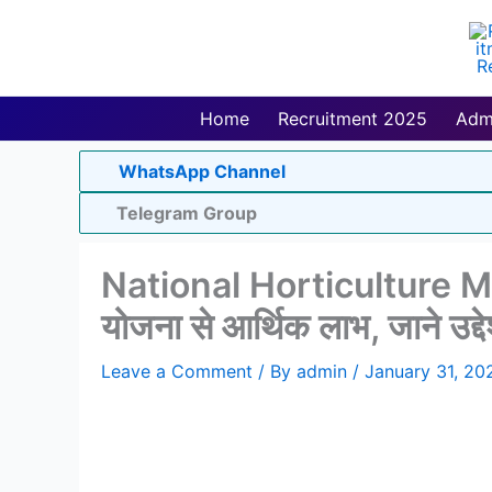
Skip
to
content
Home
Recruitment 2025
Adm
WhatsApp Channel
Telegram Group
National Horticulture Miss
योजना से आर्थिक लाभ, जाने उद्द
Leave a Comment
/ By
admin
/
January 31, 20