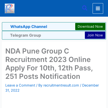
Skip
Search
to
content
WhatsApp Channel
Download Now
Telegram Group
Join Now
NDA Pune Group C
Recruitment 2023 Online
Apply For 10th, 12th Pass,
251 Posts Notification
Leave a Comment
/ By
recruitmentresult.com
/
December
31, 2022