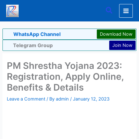
Skip
Search
to
content
WhatsApp Channel
Download Now
Telegram Group
Join Now
PM Shrestha Yojana 2023:
Registration, Apply Online,
Benefits & Details
Leave a Comment
/ By
admin
/
January 12, 2023