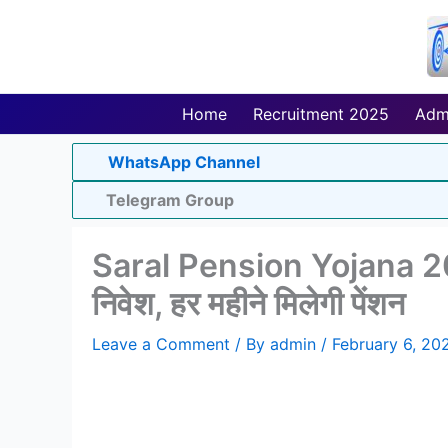
Skip
to
content
Home
Recruitment 2025
Adm
WhatsApp Channel
Telegram Group
Saral Pension Yojana 2023
निवेश, हर महीने मिलेगी पेंशन
Leave a Comment
/ By
admin
/
February 6, 20