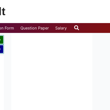
t
Search
ion Form
Question Paper
Salary
w
w