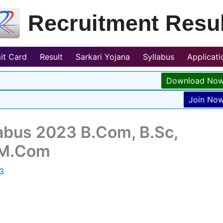
Recruitment Resul
it Card
Result
Sarkari Yojana
Syllabus
Applicat
Download No
Join No
labus 2023 B.Com, B.Sc,
 M.Com
3