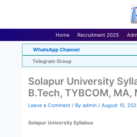
Skip
to
content
Home
Recruitment 2025
Adm
WhatsApp Channel
Telegram Group
Solapur University Syl
B.Tech, TYBCOM, MA,
Leave a Comment
/ By
admin
/
August 10, 202
Solapur University Syllabus