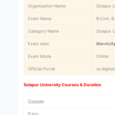
Organization Name
Solapur U
Exam Name
B.Com, B
Category Name
Solapur U
Exam date
March/Ap
Exam Mode
Online
Official Portal
su.digital
Solapur University Courses & Duration
Courses
B.Voc.