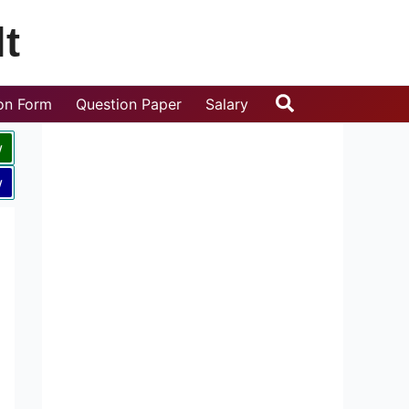
t
Search
ion Form
Question Paper
Salary
w
w