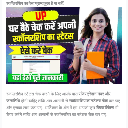
स्कॉलरशिप का पैसा प्राप्त हुआ है या नहीं
.
स्कालरशिप स्टेटस चेक करने के लिए आपके पास
रजिस्ट्रेशन नंबर और
जन्मतिथि
होनी चाहिए ताकि आप आसानी से
स्कॉलरशिप का स्टेटस चेक
कर पाए
और इसका लाभ उठा पाए. आर्टिकल के अंत में हम आपको कुछ
क्विक लिंक्स
भी
शेयर करेंगे ताकि आप आसानी से स्कॉलरशिप का स्टेटस चेक कर पाए.