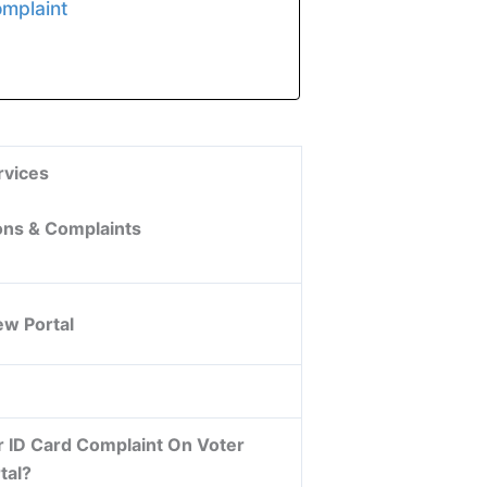
omplaint
rvices
ons & Complaints
ew Portal
 ID Card Complaint On Voter
tal?