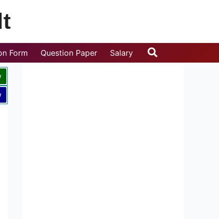
t
Search
ion Form
Question Paper
Salary
w
w