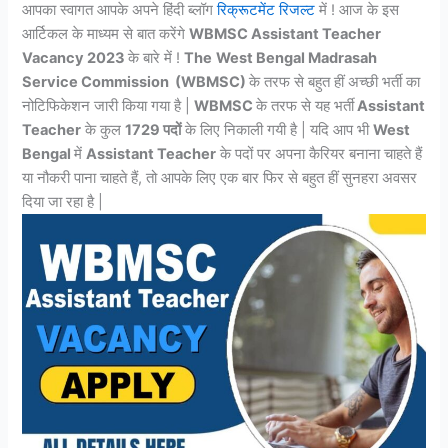
आपका स्वागत आपके अपने हिंदी ब्लॉग
रिक्रूटमेंट रिजल्ट
में ! आज के इस
आर्टिकल के माध्यम से बात करेंगे
WBMSC Assistant Teacher
Vacancy 2023
के बारे में !
The
West Bengal Madrasah
Service Commission (WBMSC)
के तरफ से बहुत हीं अच्छी भर्ती का
नोटिफिकेशन जारी किया गया है |
WBMSC
के तरफ से यह भर्ती
Assistant
Teacher
के कुल
1729 पदों
के लिए निकाली गयी है | यदि आप भी
West
Bengal
में
Assistant Teacher
के पदों पर अपना कैरियर बनाना चाहते हैं
या नौकरी पाना चाहते हैं, तो आपके लिए एक बार फिर से बहुत हीं सुनहरा अवसर
दिया जा रहा है |