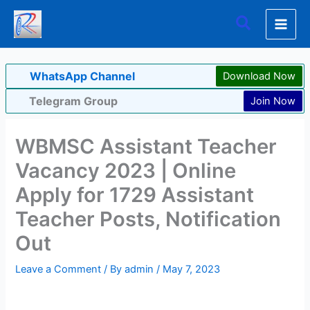
Skip
Search
to
content
WhatsApp Channel
Download Now
Telegram Group
Join Now
WBMSC Assistant Teacher
Vacancy 2023 | Online
Apply for 1729 Assistant
Teacher Posts, Notification
Out
Leave a Comment
/ By
admin
/
May 7, 2023