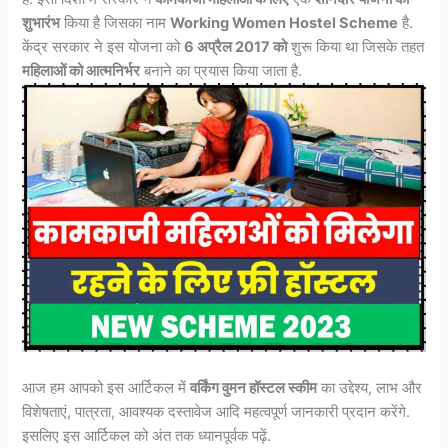
शुभारंभ
किया है जिसका नाम
Working Women Hostel Scheme
है.
केंद्र सरकार ने इस योजना को
6 अप्रैल 2017 को
शुरू किया था जिसके तहत
महिलाओं को आत्मनिर्भर
बनाने का प्रयास किया जाता है.
आज हम आपको इस आर्टिकल में
वर्किंग वुमन हॉस्टल स्कीम
का उद्देश्य, लाभ और
विशेषताएं, पात्रता, आवश्यक दस्तावेज आदि महत्वपूर्ण जानकारी प्रदान करेंगे.
इसलिए इस आर्टिकल को अंत तक ध्यानपूर्वक पढ़ें.