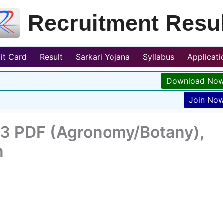
Recruitment Resul
it Card
Result
Sarkari Yojana
Syllabus
Applicat
Download No
Join No
23 PDF (Agronomy/Botany),
n