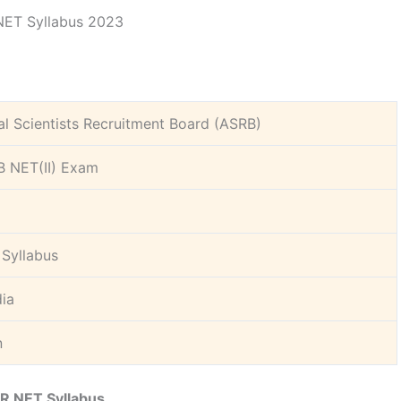
NET Syllabus 2023
al Scientists Recruitment Board (ASRB)
 NET(II) Exam
Syllabus
dia
n
R NET Syllabus