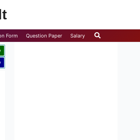
t
Search
ion Form
Question Paper
Salary
w
w