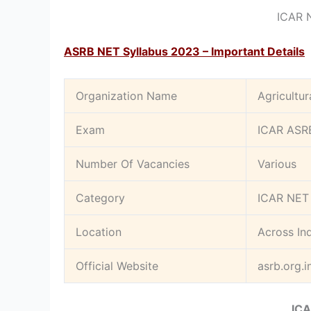
ICAR 
ASRB NET Syllabus 2023 – Important Details
Organization Name
Agricultur
Exam
ICAR ASRB
Number Of Vacancies
Various
Category
ICAR NET 
Location
Across In
Official Website
asrb.org.i
ICA