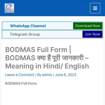
Skip
Search
to
content
WhatsApp Channel
Download Now
Telegram Group
Join Now
BODMAS Full Form |
BODMAS क्या हैं पूरी जानकारी –
Meaning in Hindi/ English
Leave a Comment
/ By
admin
/
June 8, 2023
BODMAS Full Form