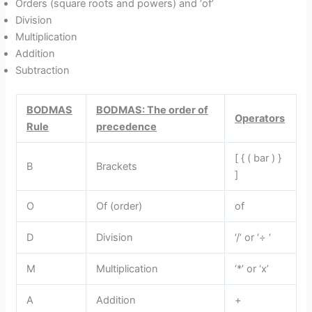
Orders (square roots and powers) and ‘of’
Division
Multiplication
Addition
Subtraction
BODMAS
BODMAS: The order of
Operators
Rule
precedence
[ { ( bar ) }
B
Brackets
]
O
Of (order)
of
D
Division
‘/’ or ‘÷ ‘
M
Multiplication
‘*’ or ‘x’
A
Addition
+