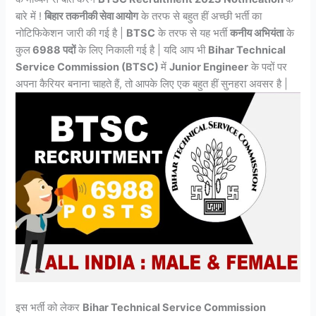
बारे में !
बिहार तकनीकी सेवा आयोग
के तरफ से बहुत हीं अच्छी भर्ती का
नोटिफिकेशन जारी की गई है |
BTSC
के तरफ से यह भर्ती
कनीय अभियंता
के
कुल
6988 पदों
के लिए निकाली गई है | यदि आप भी
Bihar Technical
Service Commission (BTSC)
में
Junior Engineer
के पदों पर
अपना कैरियर बनाना चाहते हैं, तो आपके लिए एक बहुत हीं सुनहरा अवसर है |
इस भर्ती को लेकर
Bihar Technical Service Commission