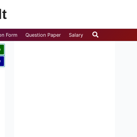
t
Search
ion Form
Question Paper
Salary
w
w