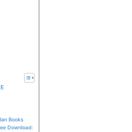
CE
lan Books
ree Download: