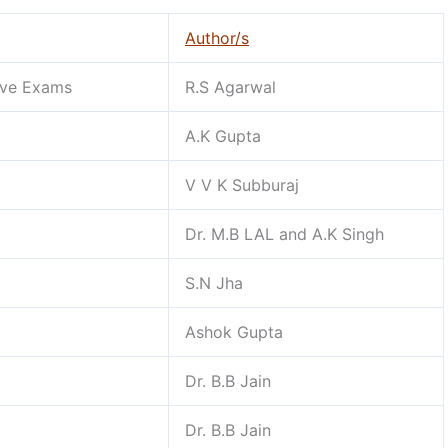
Author/s
ive Exams
R.S Agarwal
A.K Gupta
V V K Subburaj
Dr. M.B LAL and A.K Singh
S.N Jha
Ashok Gupta
Dr. B.B Jain
Dr. B.B Jain