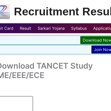
Recruitment Resul
it Card
Result
Sarkari Yojana
Syllabus
Applicat
Download No
Join No
Download TANCET Study
/ME/EEE/ECE