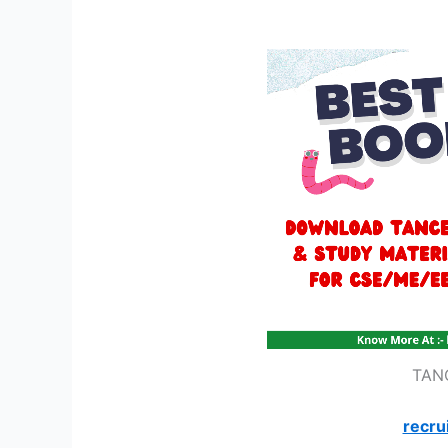
TAN
recru