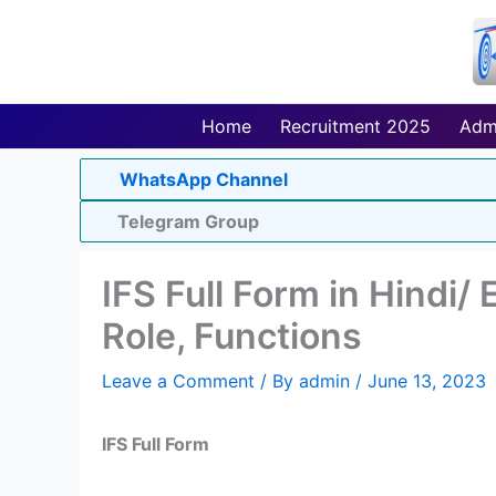
Skip
to
content
Home
Recruitment 2025
Adm
WhatsApp Channel
Telegram Group
IFS Full Form in Hindi/ En
Role, Functions
Leave a Comment
/ By
admin
/
June 13, 2023
IFS Full Form