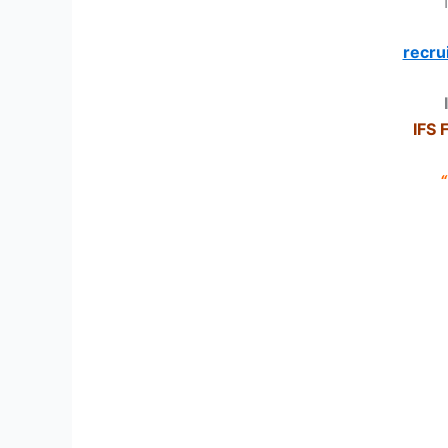
recru
IFS 
“