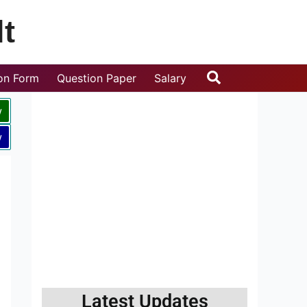
t
Search
ion Form
Question Paper
Salary
w
w
Latest Updates