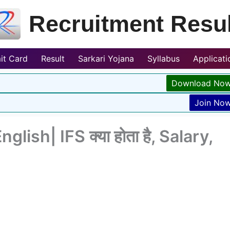
Recruitment Resul
it Card
Result
Sarkari Yojana
Syllabus
Applicat
Download No
Join No
glish| IFS क्या होता है, Salary,