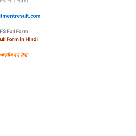
IFS Full Form
itmentresult.com
IFS Full Form
Full Form in Hindi
भारतीय
वन
सेवा”