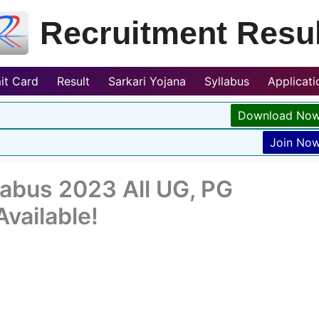
Recruitment Resul
it Card
Result
Sarkari Yojana
Syllabus
Applicat
Download No
Join No
labus 2023 All UG, PG
vailable!