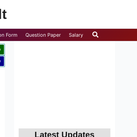
t
Search
ion Form
Question Paper
Salary
w
w
Latest Updates