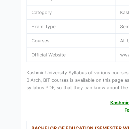
Category
Kash
Exam Type
Sem
Courses
All
Official Website
www
Kashmir University Syllabus of various courses
B.Arch, BIT courses is available on this page
syllabus PDF, so that they can know about the 
Kashmir 
F
BACHELOR OF EDUCATION (SEMESTER WI