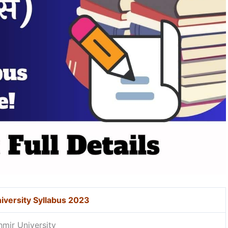
iversity Syllabus 2023
hmir University