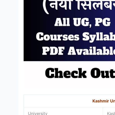
Kashmir Un
University
Kas