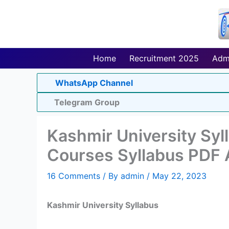
Skip
to
content
Home
Recruitment 2025
Adm
WhatsApp Channel
Telegram Group
Kashmir University Syl
Courses Syllabus PDF A
16 Comments
/ By
admin
/
May 22, 2023
Kashmir University Syllabus