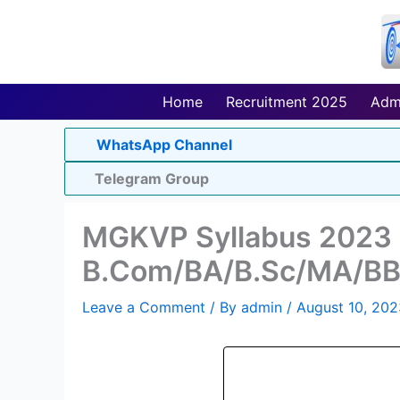
Skip
to
content
Home
Recruitment 2025
Adm
WhatsApp Channel
Telegram Group
MGKVP Syllabus 2023 
B.Com/BA/B.Sc/MA/BB
Leave a Comment
/ By
admin
/
August 10, 202