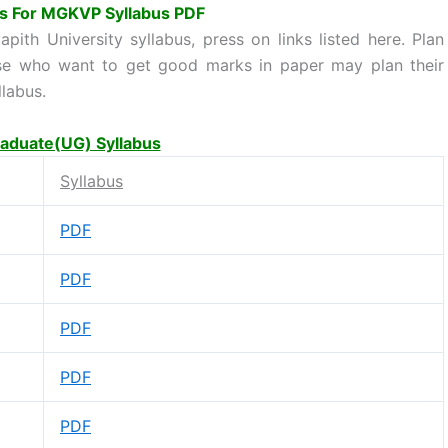
s For MGKVP Syllabus PDF
ith University syllabus, press on links listed here. Plan
hose who want to get good marks in paper may plan their
labus.
aduate(UG) Syllabus
Syllabus
PDF
PDF
PDF
PDF
PDF