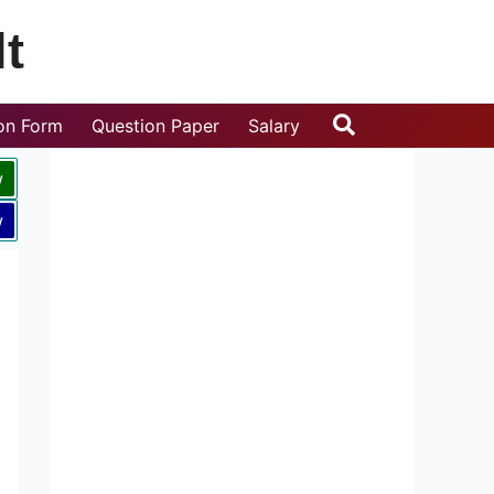
t
Search
ion Form
Question Paper
Salary
w
w