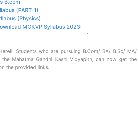
s B.com
labus (PART-1)
labus (Physics)
Download MGKVP Syllabus 2023:
re!!! Students who are pursuing B.Com/ BA/ B.Sc/ MA/
the Mahatma Gandhi Kashi Vidyapith, can now get the
n the provided links.