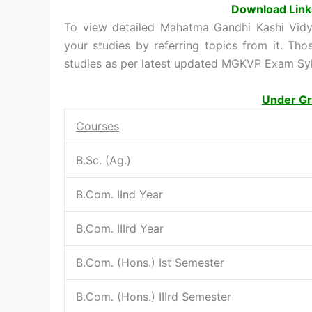
Download Link
To view detailed Mahatma Gandhi Kashi Vidyap
your studies by referring topics from it. T
studies as per latest updated MGKVP Exam Syl
Under Gr
Courses
B.Sc. (Ag.)
B.Com. IInd Year
B.Com. IIIrd Year
B.Com. (Hons.) Ist Semester
B.Com. (Hons.) IIIrd Semester