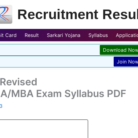
Recruitment Resul
it Card
Result
Sarkari Yojana
Syllabus
Applicat
Download No
Join No
Revised
A/MBA Exam Syllabus PDF
3