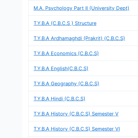
M.A. Psychology Part II (University Dept)
T.Y.B.A (C.B.C.S ) Structure
T.Y.B.A Ardhamaghdi (Prakrit) (C.B.C.S)
T.Y.B.A Economics (C.B.C.S)
T.Y.B.A English(C.B.C.S)
T.Y.B.A Geography (C.B.C.S)
T.Y.B.A Hindi (C.B.C.S)
T.Y.B.A History (C.B.C.S) Semester V
T.Y.B.A History (C.B.C.S) Semester VI