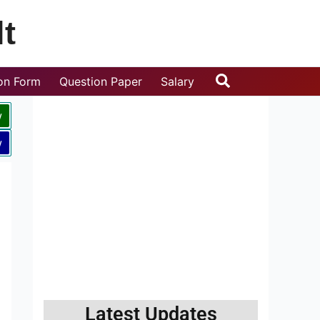
t
Search
ion Form
Question Paper
Salary
w
w
Latest Updates