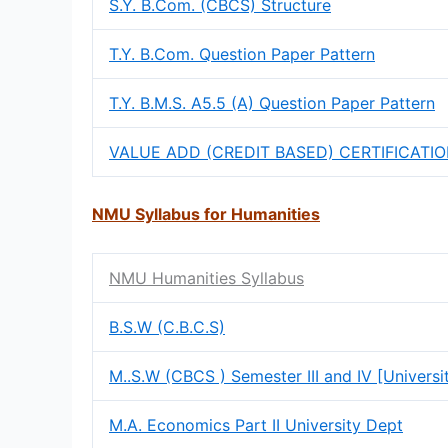
S.Y. B.Com. (CBCS) Structure
T.Y. B.Com. Question Paper Pattern
T.Y. B.M.S. A5.5 (A) Question Paper Pattern
VALUE ADD (CREDIT BASED) CERTIFICAT
NMU Syllabus for Humanities
NMU Humanities Syllabus
B.S.W (C.B.C.S)
M..S.W (CBCS ) Semester III and IV [Univers
M.A. Economics Part II University Dept