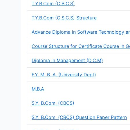
T.Y.B.Com (C.B.C.S)
T.Y.B.Com (C.S.C.S) Structure
Advance Diploma in Software Technology 
Course Structure for Certificate Course in 
Diploma in Management (D.C.M)
F.Y. M. B. A. (University Dept)
M.B.A
S.Y. B.Com. (CBCS)
S.Y. B.Com. (CBCS) Question Paper Pattern