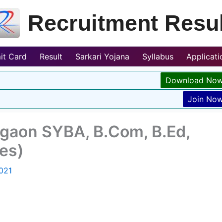
Recruitment Resul
it Card
Result
Sarkari Yojana
Syllabus
Applicat
Download No
Join No
gaon SYBA, B.Com, B.Ed,
es)
021