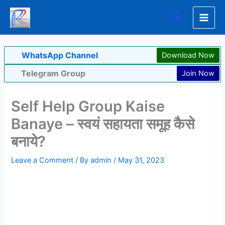
Skip
Search
to
content
WhatsApp Channel
Download Now
Telegram Group
Join Now
Self Help Group Kaise
Banaye – स्वयं सहायता समूह कैसे
बनाये?
Leave a Comment
/ By
admin
/
May 31, 2023