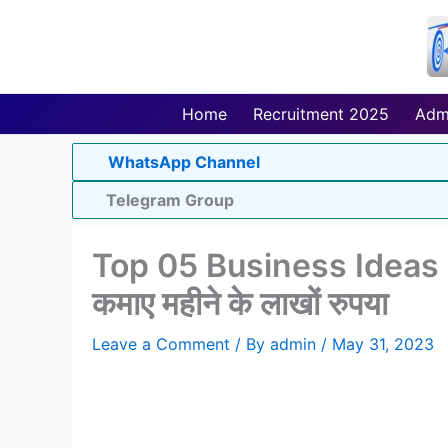
Skip
to
content
Home
Recruitment 2025
Adm
WhatsApp Channel
Telegram Group
Top 05 Business Ideas In V
कमाए महीने के लाखों रुपया
Leave a Comment
/ By
admin
/
May 31, 2023