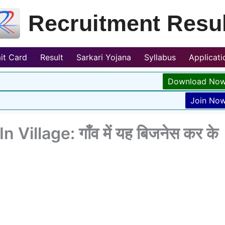
Recruitment Resul
it Card
Result
Sarkari Yojana
Syllabus
Applicat
Download No
Join No
illage: गाँव में यह बिजनेस कर के