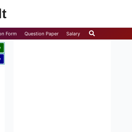
t
Search
ion Form
Question Paper
Salary
w
w