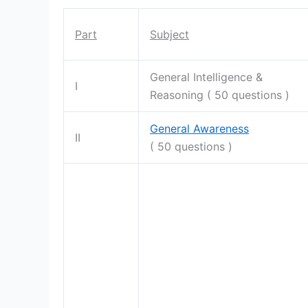
Part
Subject
General Intelligence &
I
Reasoning ( 50 questions )
General Awareness
II
( 50 questions )