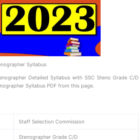
nographer Syllabus
tenographer Detailed Syllabus with SSC Steno Grade C/D
nographer Syllabus PDF from this page.
Staff Selection Commission
Stenographer Grade C/D