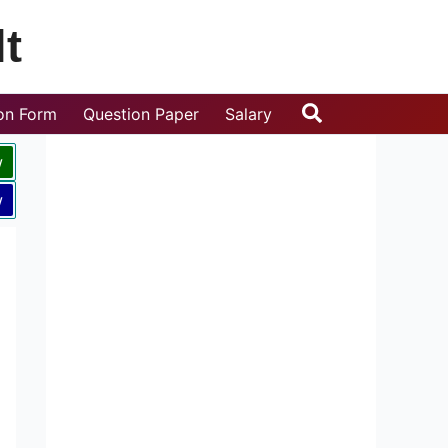
t
Search
ion Form
Question Paper
Salary
w
w