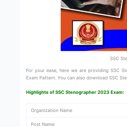
SSC Ste
For your ease, here we are providing SSC S
Exam Pattern. You can also download SSC Ste
Highlights of SSC Stenographer 2023 Exam:
Organization Name
Post Name