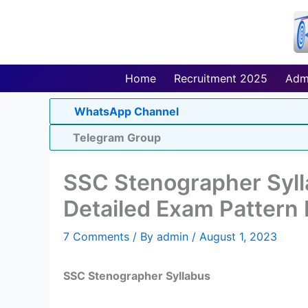
Skip
to
content
Home
Recruitment 2025
Adm
WhatsApp Channel
Telegram Group
SSC Stenographer Syl
Detailed Exam Pattern
7 Comments
/ By
admin
/
August 1, 2023
SSC Stenographer Syllabus