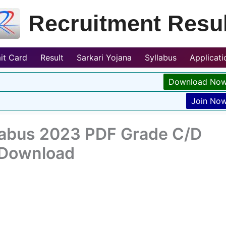
Recruitment Resul
it Card
Result
Sarkari Yojana
Syllabus
Applicat
Download No
Join No
labus 2023 PDF Grade C/D
 Download