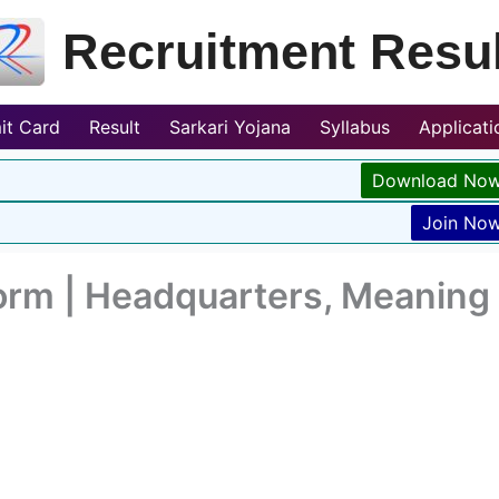
Recruitment Resul
it Card
Result
Sarkari Yojana
Syllabus
Applicat
Download No
Join No
Form | Headquarters, Meaning