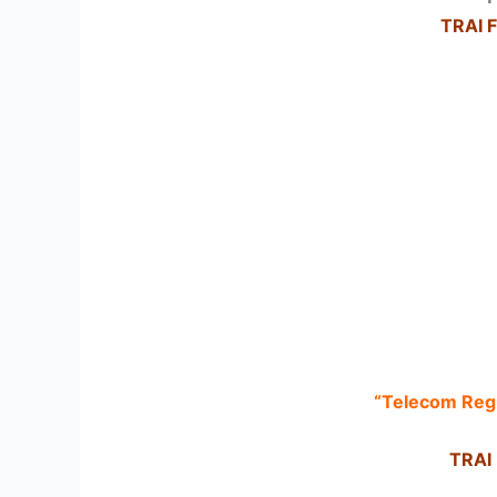
TRAI F
“Telecom Regu
TRAI 