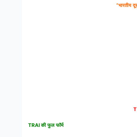
“
भारतीय
दू
T
TRAI
की
फुल
फॉर्म