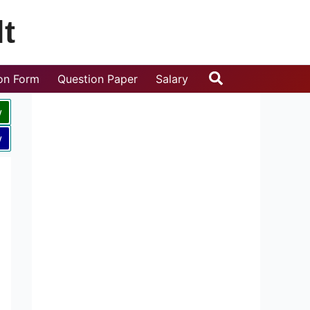
t
Search
ion Form
Question Paper
Salary
w
w