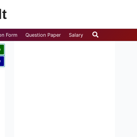
t
Search
ion Form
Question Paper
Salary
w
w