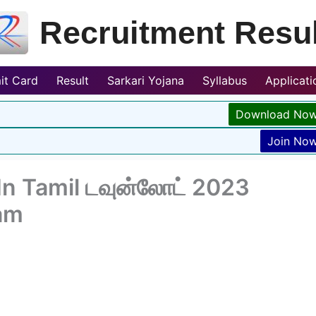
Recruitment Resul
it Card
Result
Sarkari Yojana
Syllabus
Applicat
Download No
Join No
n Tamil டவுன்லோட் 2023
xam