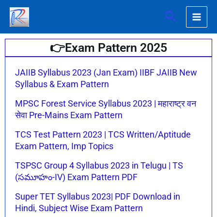
Skip
Search
to
content
👉Exam Pattern 2025
Page
Page
Page
Page
Page
Page
JAIIB Syllabus 2023 (Jan Exam) IIBF JAIIB New
Syllabus & Exam Pattern
MPSC Forest Service Syllabus 2023 | महाराष्ट्र वन
सेवा Pre-Mains Exam Pattern
TCS Test Pattern 2023 | TCS Written/Aptitude
Exam Pattern, Imp Topics
TSPSC Group 4 Syllabus 2023 in Telugu | TS
(సమూహం-IV) Exam Pattern PDF
Super TET Syllabus 2023| PDF Download in
Hindi, Subject Wise Exam Pattern