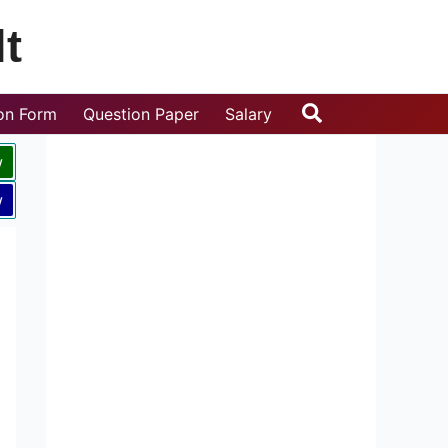
t
Search
ion Form
Question Paper
Salary
w
w