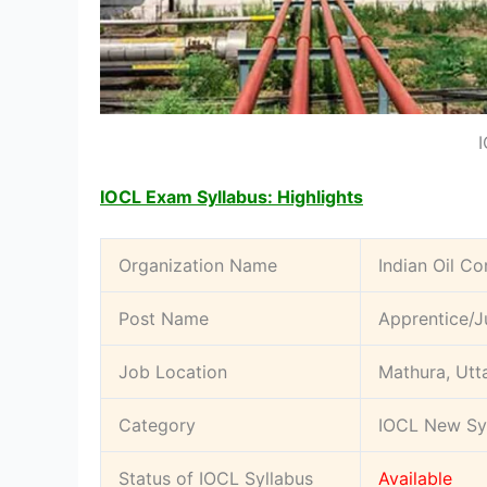
I
IOCL Exam Syllabus: Highlights
Organization Name
Indian Oil Co
Post Name
Apprentice/Ju
Job Location
Mathura, Utt
Category
IOCL New Sy
Status of IOCL Syllabus
Available