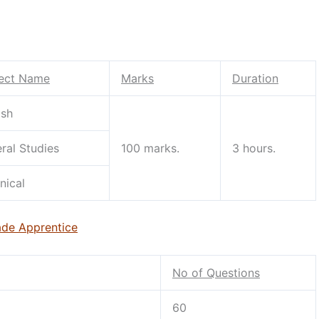
ect Name
Marks
Duration
ish
ral Studies
100 marks.
3 hours.
nical
ade Apprentice
No of Questions
60