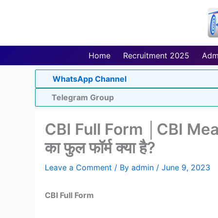
Skip
to
content
Home
Recruitment 2025
Adm
WhatsApp Channel
Telegram Group
CBI Full Form │CBI Mea
का फुल फॉर्म क्या है?
Leave a Comment
/ By
admin
/
June 9, 2023
CBI Full Form