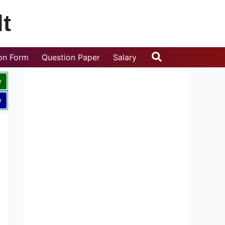
t
Search
ion Form
Question Paper
Salary
w
w