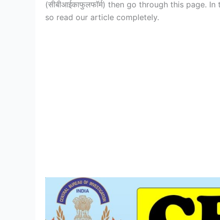
(सीबीआईकाफुलफॉर्म) then go through this page. In
so read our article completely.