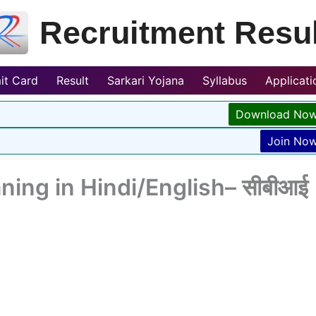
Recruitment Resul
it Card
Result
Sarkari Yojana
Syllabus
Applicat
Download No
Join No
ning in Hindi/English– सीबीआई