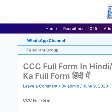
Skip
to
content
Home
Recruitment 2025
Adm
WhatsApp Channel
Telegram Group
CCC Full Form In Hindi/E
Ka Full Form हिंदी में
Leave a Comment
/ By
admin
/
June 9, 2023
CCC Full Form