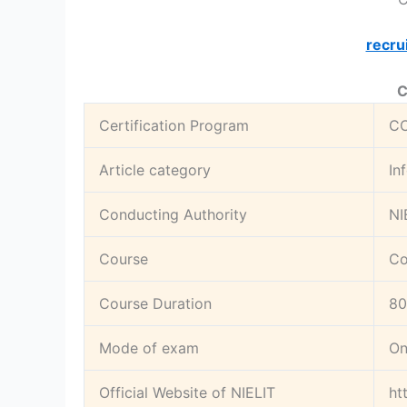
recru
C
Certification Program
CC
Article category
In
Conducting Authority
NI
Course
Co
Course Duration
80
Mode of exam
On
Official Website of NIELIT
htt