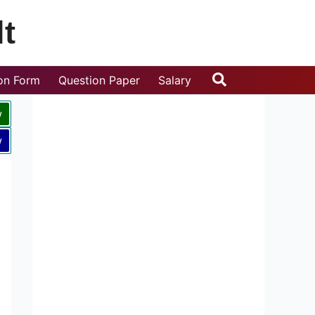
t
Search
ion Form
Question Paper
Salary
w
w