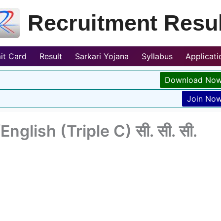
Recruitment Resul
it Card
Result
Sarkari Yojana
Syllabus
Applicat
Download No
Join No
nglish (Triple C) सी. सी. सी.