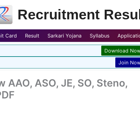
Recruitment Resul
it Card
Result
Sarkari Yojana
Syllabus
Applicat
Download No
Join No
 AAO, ASO, JE, SO, Steno,
PDF