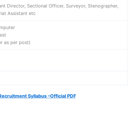
nt Director, Sectional Officer, Surveyor, Stenographer,
iat Assistant etc
omputer
est
er as per post)
ecruitment Syllabus –Official PDF