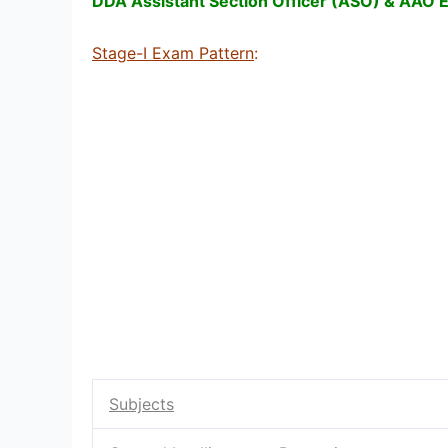
DDA Assistant Section Officer (ASO) & AAO 
Stage-I Exam Pattern
:
Subjects