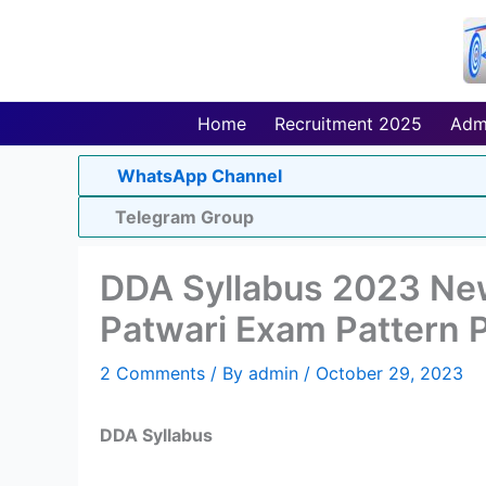
Skip
to
content
Home
Recruitment 2025
Adm
WhatsApp Channel
Telegram Group
DDA Syllabus 2023 New
Patwari Exam Pattern 
2 Comments
/ By
admin
/
October 29, 2023
DDA Syllabus