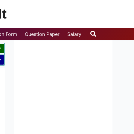
t
Search
ion Form
Question Paper
Salary
w
w