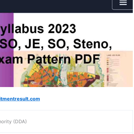
itmentresult.com
ority (DDA)