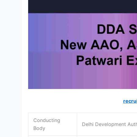
recru
Conducting
Delhi Development Auth
Body