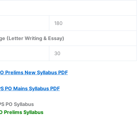
180
e (Letter Writing & Essay)
30
O Prelims New Syllabus PDF
S PO Mains Syllabus PDF
PS PO Syllabus
O Prelims Syllabus