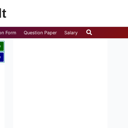
t
Search
ion Form
Question Paper
Salary
w
w