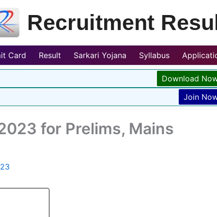
Recruitment Resul
it Card
Result
Sarkari Yojana
Syllabus
Applicat
Download No
Join No
2023 for Prelims, Mains
023