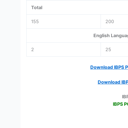
Total
155
200
English Languag
2
25
Download IBPS P
Download IBP
IB
IBPS P