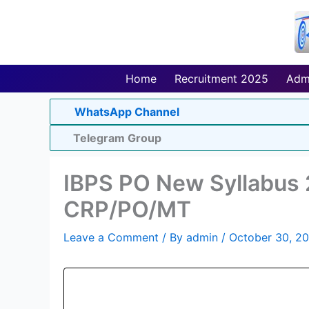
Skip
to
content
Home
Recruitment 2025
Adm
WhatsApp Channel
Telegram Group
IBPS PO New Syllabus 
CRP/PO/MT
Leave a Comment
/ By
admin
/
October 30, 2