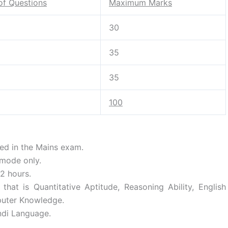
of Questions
Maximum Marks
30
35
35
100
ked in the Mains exam.
 mode only.
2 hours.
that is Quantitative Aptitude, Reasoning Ability, English
uter Knowledge.
ndi Language.