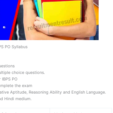
PS PO Syllabus
uestions
ltiple choice questions.
r IBPS PO
complete the exam
tative Aptitude, Reasoning Ability and English Language.
and Hindi medium.