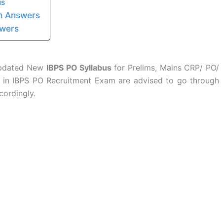
us
th Answers
swers
 updated New
IBPS PO Syllabus
for Prelims, Mains CRP/ PO/
 in IBPS PO Recruitment Exam are advised to go through
cordingly.