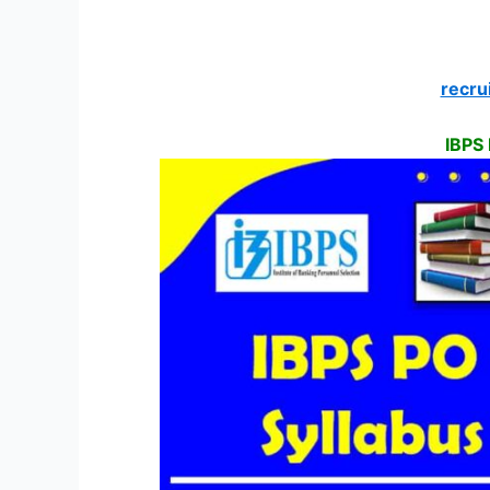
recru
IBPS