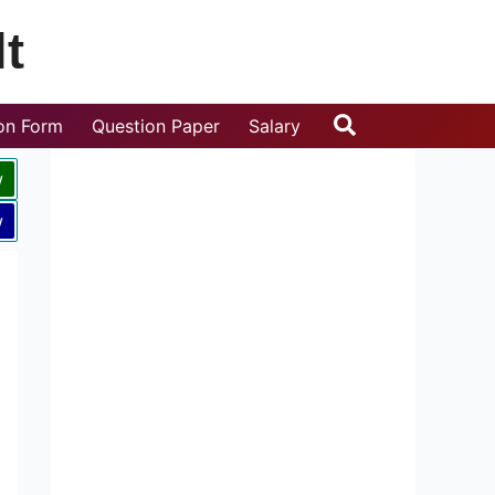
t
Search
ion Form
Question Paper
Salary
w
w