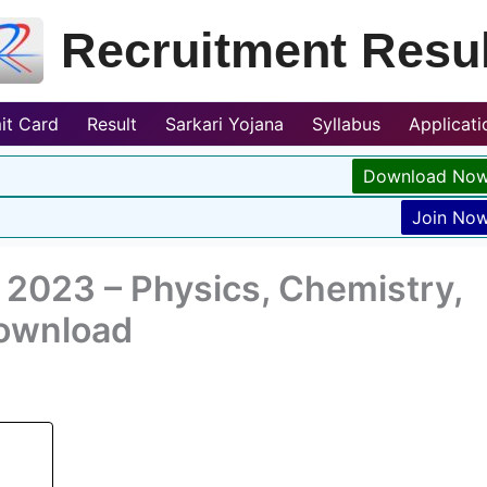
Recruitment Resul
it Card
Result
Sarkari Yojana
Syllabus
Applicat
Download No
Join No
2023 – Physics, Chemistry,
Download