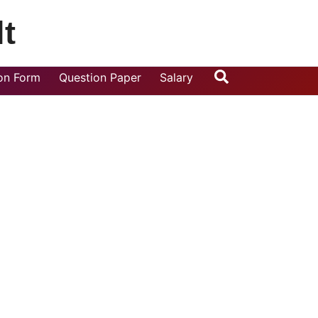
t
Search
ion Form
Question Paper
Salary