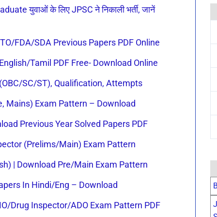
e युवाओं के लिए JPSC ने निकाली भर्ती, जानें
 JTO/FDA/SDA Previous Papers PDF Online
English/Tamil PDF Free- Download Online
t (OBC/SC/ST), Qualification, Attempts
e, Mains) Exam Pattern – Download
oad Previous Year Solved Papers PDF
pector (Prelims/Main) Exam Pattern
sh) | Download Pre/Main Exam Pattern
apers In Hindi/Eng – Download
B
J
O/Drug Inspector/ADO Exam Pattern PDF
S