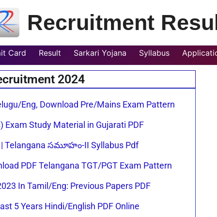
Recruitment Resul
it Card
Result
Sarkari Yojana
Syllabus
Applicat
cruitment 2024
Page
Page
Page
Page
elugu/Eng, Download Pre/Mains Exam Pattern
 Exam Study Material in Gujarati PDF
 | Telangana సమూహం-II Syllabus Pdf
nload PDF Telangana TGT/PGT Exam Pattern
023 In Tamil/Eng: Previous Papers PDF
ast 5 Years Hindi/English PDF Online