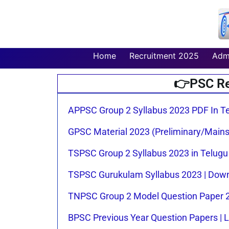
Skip
to
content
Home
Recruitment 2025
Adm
👉PSC Re
APPSC Group 2 Syllabus 2023 PDF In T
GPSC Material 2023 (Preliminary/Mains)
TSPSC Group 2 Syllabus 2023 in Telugu
TSPSC Gurukulam Syllabus 2023 | Dow
TNPSC Group 2 Model Question Paper 2
BPSC Previous Year Question Papers | L