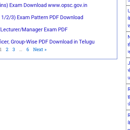
ains) Exam Download www.opsc.gov.in
U
s 1/2/3) Exam Pattern PDF Download
क
स
r/Lecturer/Manager Exam PDF
N
ficer, Group-Wise PDF Download in Telugu
ह
1
2
3
…
6
Next »
न
J
भ
ज
R
इ
ज
R
क