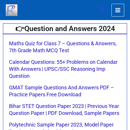
Skip
Search
to
content
👉Question and Answers 2024
Page
Page
Page
Page
Maths Quiz for Class 7 – Questions & Answers,
7th Grade Math MCQ Test
Calendar Questions: 55+ Problems on Calendar
With Answers | UPSC/SSC Reasoning Imp
Question
GMAT Sample Questions And Answers PDF –
Practice Papers Free Download
Bihar STET Question Paper 2023 | Previous Year
Question Paper | PDF Download, Sample Papers
Polytechnic Sample Paper 2023, Model Paper