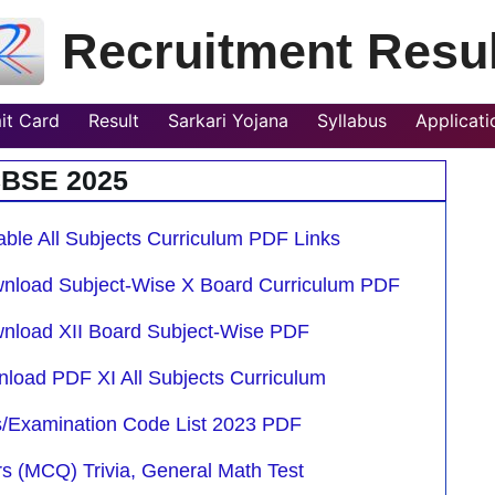
Recruitment Resul
it Card
Result
Sarkari Yojana
Syllabus
Applicat
BSE 2025
able All Subjects Curriculum PDF Links
wnload Subject-Wise X Board Curriculum PDF
nload XII Board Subject-Wise PDF
load PDF XI All Subjects Curriculum
s/Examination Code List 2023 PDF
s (MCQ) Trivia, General Math Test