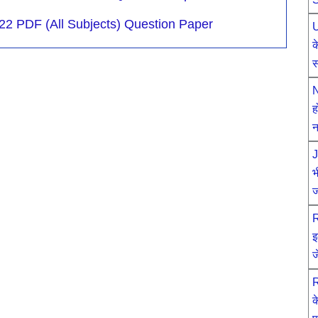
22 PDF (All Subjects) Question Paper
U
क
स
N
ह
न
J
भ
ज
R
इ
ज
R
क