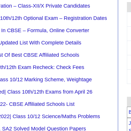
ion – Class-XII/X Private Candidates
th/12th Optional Exam – Registration Dates
In CBSE – Formula, Online Converter
pdated List With Complete Details
t Of Best CBSE Affiliated Schools
0th/12th Exam Recheck: Check Fees
ass 10/12 Marking Scheme, Weightage
| Class 10th/12th Exams from April 26
- CBSE Affiliated Schools List
B
022| Class 10/12 Science/Maths Problems
J
1 SA2 Solved Model Question Papers
S