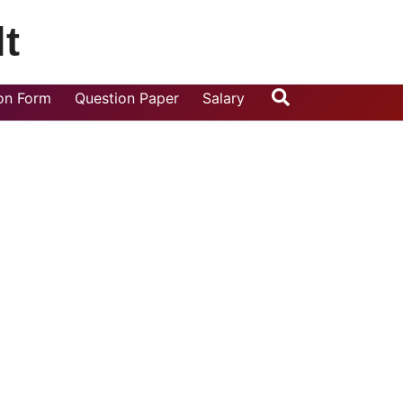
t
Search
ion Form
Question Paper
Salary