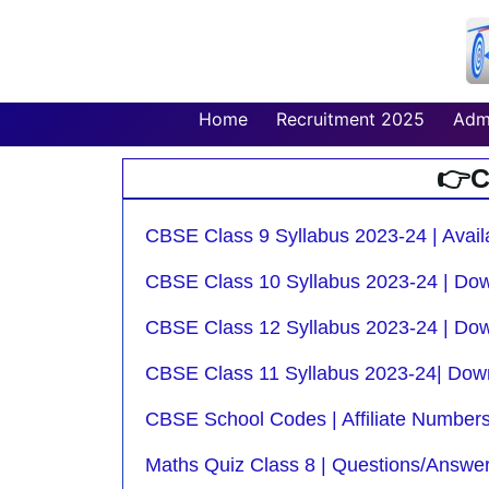
Skip
to
content
Home
Recruitment 2025
Adm
👉C
CBSE Class 9 Syllabus 2023-24 | Avail
CBSE Class 10 Syllabus 2023-24 | Do
CBSE Class 12 Syllabus 2023-24 | Dow
CBSE Class 11 Syllabus 2023-24| Down
CBSE School Codes | Affiliate Number
Maths Quiz Class 8 | Questions/Answer